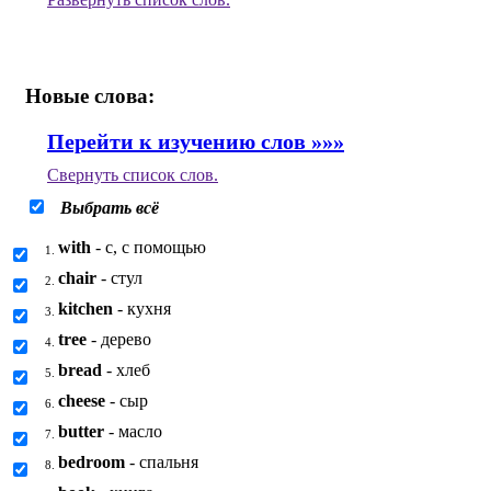
Новые слова:
Перейти к изучению слов »»»
Свернуть
список слов.
Выбрать всё
with
- с, с помощью
1.
chair
- стул
2.
kitchen
- кухня
3.
tree
- дерево
4.
bread
- хлеб
5.
cheese
- сыр
6.
butter
- масло
7.
bedroom
- спальня
8.