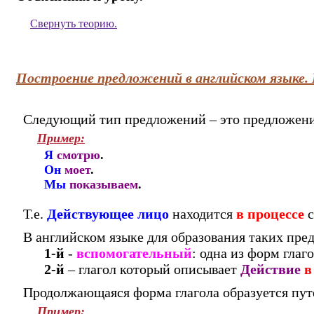
Свернуть
теорию.
Построение предложений в английском языке
Следующий тип предложений – это предложен
Пример:
Я
смотрю
.
Он
моет
.
Мы
показываем
.
Т.е.
Действующее лицо
находится
в процессе
с
В английском языке для образования таких пр
1-й
-
вспомогательный
: одна из форм глаго
2-й
– глагол который описывает
Действие
в
Продолжающаяся форма глагола образуется пут
Пример: