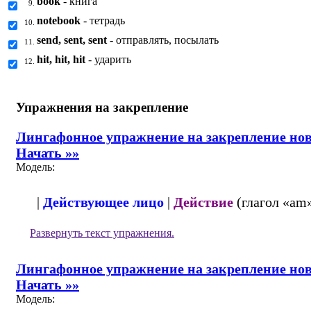
book
- книга
9.
notebook
- тетрадь
10.
send, sent, sent
- отправлять, посылать
11.
hit, hit, hit
- ударить
12.
Упражнения на закрепление
Лингафонное упражнение на закрепление новы
Начать »»
Модель:
|
Действующее лицо
|
Действие
(глагол «am»
Развернуть
текст упражнения.
Лингафонное упражнение на закрепление новы
Начать »»
Модель: