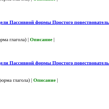
ели Пассивной формы Простого повествовательн
рма глагола) |
Описание
|
ели Пассивной формы Простого повествовательн
форма глагола) |
Описание
|