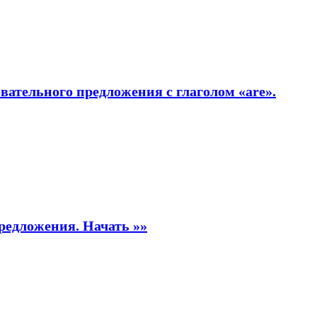
ательного предложения с глаголом «are».
предложения.
Начать »»