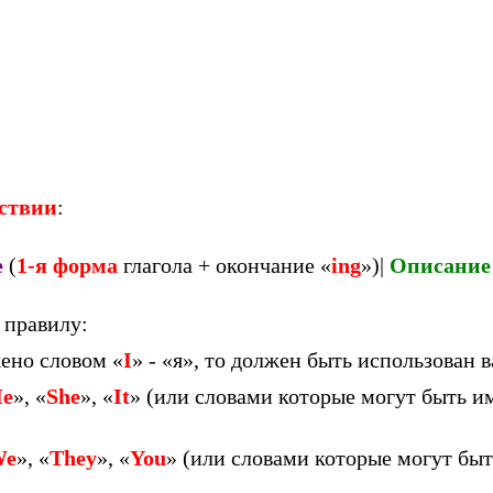
ствии
:
е
(
1-я форма
глагола + окончание «
ing
»)|
Описание
 правилу:
ено словом «
I
» - «я», то должен быть использован 
e
», «
She
», «
It
» (или словами которые могут быть и
We
», «
They
», «
You
» (или словами которые могут быт