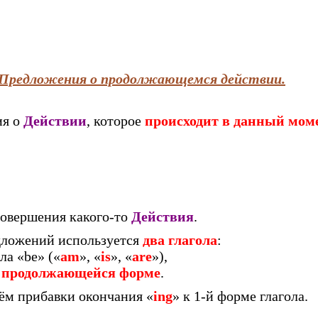
. Предложения о продолжающемся действии.
ия о
Действии
, которое
происходит в данный мом
овершения какого-то
Действия
.
едложений используется
два глагола
:
ла «be» («
am
», «
is
», «
are
»),
 продолжающейся форме
.
ём прибавки окончания «
ing
» к 1-й форме глагола.