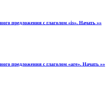
ого предложения с глаголом «is».
Начать »»
ого предложения с глаголом «are».
Начать »»