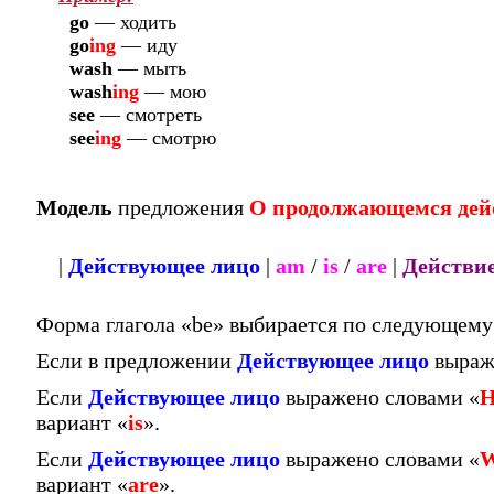
go
—
ходить
go
ing
—
иду
wash
—
мыть
wash
ing
—
мою
see
—
смотреть
see
ing
—
смотрю
Модель
предложения
О продолжающемся дей
|
Действующее лицо
|
am
/
is
/
are
|
Действи
Форма глагола «be» выбирается по следующему
Если в предложении
Действующее лицо
выраж
Если
Действующее лицо
выражено словами «
H
вариант «
is
».
Если
Действующее лицо
выражено словами «
вариант «
are
».