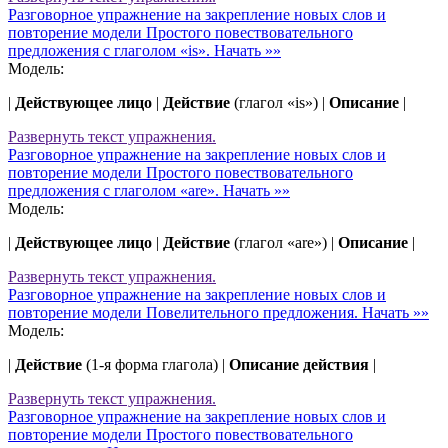
Разговорное упражнение на закрепление новых слов и
повторение модели Простого повествовательного
предложения с глаголом «is».
Начать »»
Модель:
|
Действующее лицо
|
Действие
(глагол «is») |
Описание
|
Развернуть
текст упражнения.
Разговорное упражнение на закрепление новых слов и
повторение модели Простого повествовательного
предложения с глаголом «are».
Начать »»
Модель:
|
Действующее лицо
|
Действие
(глагол «are») |
Описание
|
Развернуть
текст упражнения.
Разговорное упражнение на закрепление новых слов и
повторение модели Повелительного предложения.
Начать »»
Модель:
|
Действие
(1-я форма глагола) |
Описание действия
|
Развернуть
текст упражнения.
Разговорное упражнение на закрепление новых слов и
повторение модели Простого повествовательного