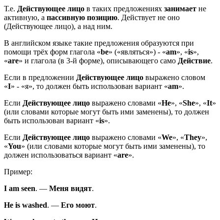
Т.е.
Действующее лицо
в таких предложениях
занимает
не
активную, а
пассивную позицию
. Действует не оно
(Действующее лицо), а над ним.
В английском языке такие предложения образуются при
помощи трёх форм глагола «
be
» («являться») - «
am
», «
is
»,
«
are
» и глагола (в 3-й форме), описывающего само
Действие
.
Если в предложении
Действующее лицо
выражено словом
«
I
» - «я», то должен быть использован вариант «
am
».
Если
Действующее лицо
выражено словами «
He
», «
She
», «
It
»
(или словами которые могут быть ими заменены), то должен
быть использован вариант «
is
».
Если
Действующее лицо
выражено словами «
We
», «
They
»,
«
You
» (или словами которые могут быть ими заменены), то
должен использоваться вариант «
are
».
Пример:
I
am
seen
.
—
Меня
видят
.
He
is
washed
.
—
Его
моют
.