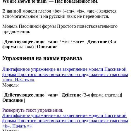
We
are
shown
to them
.
—
Нас
показывают
им
.
В данной модели глагол «be» («am», «is», «are») является
вспомогательным и на русский язык не переводится.
Модель Пассивной формы Простого повествовательного
предложения:
|
Действующее лицо
| «
am
» / «
is
» / «
are
» |
Действие
(
3-я
форма
глагола) |
Описание
|
Упражнения на новые правила
Лингафонное упражнение на закрепление модели Пассивной
формы Простого повествовательного предложения с глаголом
«am».
Начать »»
Модель:
|
Действующее лицо
| «
am
» |
Действие
(3-я форма глагола)|
Описание
|
Развернуть
текст упражнения.
Лингафонное упражнение на закрепление модели Пассивной
формы Простого повествовательного предложения с глаголом
«is».
Начать »»