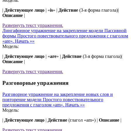
Модель:
|
Действующее лицо
| «
is
» |
Действие
(3-я форма глагола)|
Описание
|
Развернуть
текст упражнения.
Лингафонное упражнение на закрепление модели Пассивной
формы Простого повествовательного предложения с глаголом
«are».
Начать »»
Модель:
|
Действующее лицо
| «
are
» |
Действие
(3-я форма глагола)|
Описание
|
Развернуть
текст упражнения.
Разговорные упражнения
Разговорное упражнение на закрепление новых слов и
повторение модели Простого повествовательного
предложения с глаголом «am».
Начать »»
Модель:
|
Действующее лицо
|
Действие
(глагол «am») |
Описание
|
Развернуть
текст упражнения.