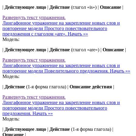
|
Действующее лицо
|
Действие
(глагол «is») |
Описание
|
Развернуть
текст упражнения.
Лингафонное упражнение на закрепление новых слов и
повторение модели Простого повествовательного
предложения с глаголом «are».
Начать »»
Модель:
|
Действующее лицо
|
Действие
(глагол «are») |
Описание
|
Развернуть
текст упражнения.
Лингафонное упражнение на закрепление новых слов и
повторение модели Повелительного предложения.
Начать »»
Модель:
|
Действие
(1-я форма глагола) |
Описание действия
|
Развернуть
текст упражнения.
Лингафонное упражнение на закрепление новых слов и
повторение модели Простого повествовательного
предложения.
Начать »»
Модель:
|
Действующее лицо
|
Действие
(1-я форма глагола) |
Описание
|