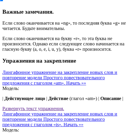
Важные замечания.
Если слово оканчивается на «ng», то последняя буква «g» не
читается. Будьте внимательны.
Если слово оканчивается на букву «r», то эта буква не
произносится. Однако если следующее слово начинается на
гласную букву (a, o, e, i, u, y), буква «r» произносится.
Упражнения на закрепление
Лингафонное упражнение на закрепление новых слов и
повторение модели Простого повествовательного
предложения с глаголом «am».
Начать »»
Модель:
|
Действующее лицо
|
Действие
(глагол «am») |
Описание
|
Развернуть
текст упражнения.
Лингафонное упражнение на закрепление новых слов и
повторение модели Простого повествовательного
предложения с глаголом «is».
Начать »»
Модель: