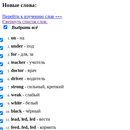
Новые слова:
Перейти к изучению слов »»»
Свернуть
список слов.
Выбрать всё
on
- на
1.
under
- под
2.
for
- для, за
3.
teacher
- учитель
4.
doctor
- врач
5.
driver
- водитель
6.
strong
- сильный, крепкий
7.
weak
- слабый
8.
white
- белый
9.
black
- чёрный
10.
lead, led, led
- вести
11.
feed, fed, fed
- кормить
12.