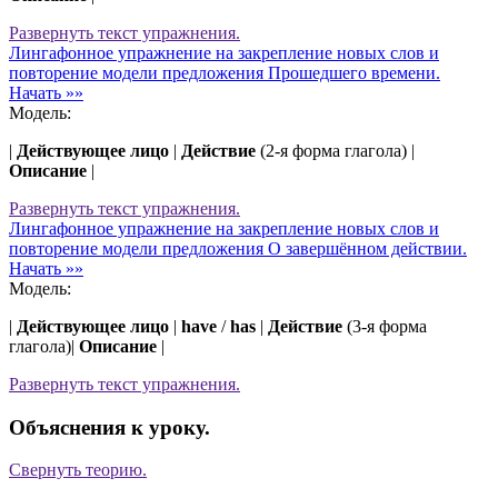
Развернуть
текст упражнения.
Лингафонное упражнение на закрепление новых слов и
повторение модели предложения Прошедшего времени.
Начать »»
Модель:
|
Действующее лицо
|
Действие
(2-я форма глагола) |
Описание
|
Развернуть
текст упражнения.
Лингафонное упражнение на закрепление новых слов и
повторение модели предложения О завершённом действии.
Начать »»
Модель:
|
Действующее лицо
|
have
/
has
|
Действие
(3-я форма
глагола)|
Описание
|
Развернуть
текст упражнения.
Объяснения к уроку.
Свернуть
теорию.