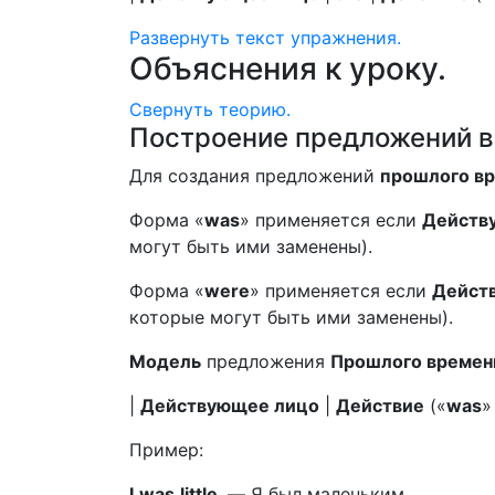
Развернуть
текст упражнения.
Объяснения к уроку.
Свернуть
теорию.
Построение предложений в 
Для создания предложений
прошлого в
Форма «
was
» применяется если
Действ
могут быть ими заменены).
Форма «
were
» применяется если
Дейст
которые могут быть ими заменены).
Модель
предложения
Прошлого времени
|
Действующее лицо
|
Действие
(«
was
»
Пример:
I
was
little
.
—
Я был маленьким.