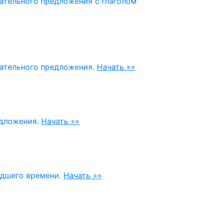
ательного предложения с глаголом
вательного предложения.
Начать »»
едложения.
Начать »»
едшего времени.
Начать »»