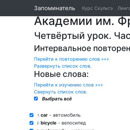
Курс английског
Запоминатель
Курс Скультэ
Линг
Академии им. Ф
Четвёртый урок. Часть
Интервальное повторен
Перейти к повторению слов »»»
Развернуть
список слов.
Новые слова:
Перейти к изучению слов »»»
Свернуть
список слов.
Выбрать всё
car
- автомобиль
1.
bicycle
- велосипед
2.