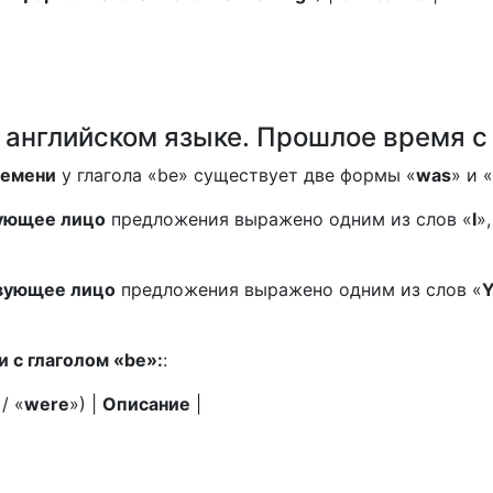
английском языке. Прошлое время с 
ремени
у глагола «be» существует две формы «
was
» и «
ующее лицо
предложения выражено одним из слов «
I
»,
вующее лицо
предложения выражено одним из слов «
Y
 с глаголом «be»:
:
 / «
were
») |
Описание
|