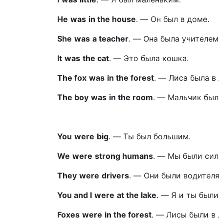
He
was
in the house
.
—
Он был в доме.
She
was
a teacher
.
—
Она была учителем
It
was
the cat
.
—
Это была кошка.
The fox
was
in the forest
.
—
Лиса была в 
The boy
was
in the room
.
—
Мальчик был
You
were
big
.
—
Ты был большим.
We
were
strong humans
.
—
Мы были сил
They
were
drivers
.
—
Они были водителя
You and I
were
at the lake
.
—
Я и ты были
Foxes
were
in the forest
.
—
Лисы были в 