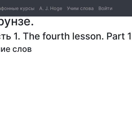
о языка по методике, 
афонные курсы
A. J. Hoge
Учим слова
Войти
рунзе.
 1. The fourth lesson. Part 1
ие слов