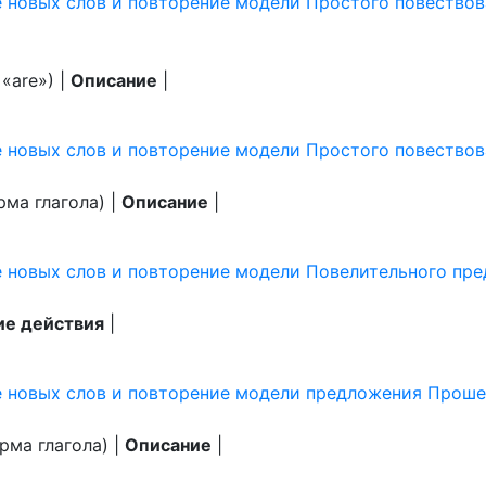
 новых слов и повторение модели Простого повествов
 «are») |
Описание
|
е новых слов и повторение модели Простого повество
рма глагола) |
Описание
|
е новых слов и повторение модели Повелительного пр
ие действия
|
е новых слов и повторение модели предложения Прош
рма глагола) |
Описание
|