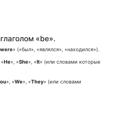
глаголом «be».
were
» («был», «являлся», «находился»).
 «
He
», «
She
», «
It
» (или словами которые
ou
», «
We
», «
They
» (или словами