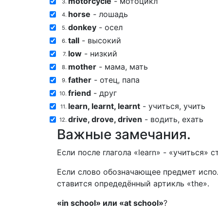
motorcycle
- мотоцикл
3.
horse
- лошадь
4.
donkey
- осел
5.
tall
- высокий
6.
low
- низкий
7.
mother
- мама, мать
8.
father
- отец, папа
9.
friend
- друг
10.
learn, learnt, learnt
- учиться, учить
11.
drive, drove, driven
- водить, ехать
12.
Важные замечания.
Если после глагола «learn» - «учиться» 
Если слово обозначающее предмет испол
ставится опредедённый артикль «the».
«in school» или «at school»
?