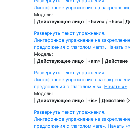
Развернуть
текст упражнения.
Лингафонное упражнение на закреплени
Модель:
|
Действующее лицо
| «
have
» / «
has
»|
Д
Развернуть
текст упражнения.
Лингафонное упражнение на закреплени
предложения с глаголом «am».
Начать »
Модель:
|
Действующее лицо
| «
am
» |
Действие
Развернуть
текст упражнения.
Лингафонное упражнение нна закреплен
предложения с глаголом «is».
Начать »»
Модель:
|
Действующее лицо
| «
is
» |
Действие
(3
Развернуть
текст упражнения.
Лингафонное упражнение на закреплени
предложения с глаголом «are».
Начать »