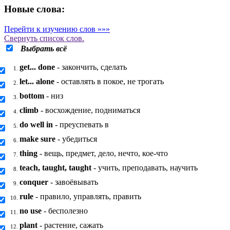
Новые слова:
Перейти к изучению слов »»»
Свернуть
список слов.
Выбрать всё
get... done
- закончить, сделать
1.
let... alone
- оставлять в покое, не трогать
2.
bottom
- низ
3.
climb
- восхождение, подниматься
4.
do well in
- преуспевать в
5.
make sure
- убедиться
6.
thing
- вещь, предмет, дело, нечто, кое-что
7.
teach, taught, taught
- учить, преподавать, научить
8.
conquer
- завоёвывать
9.
rule
- правило, управлять, править
10.
no use
- бесполезно
11.
plant
- растение, сажать
12.