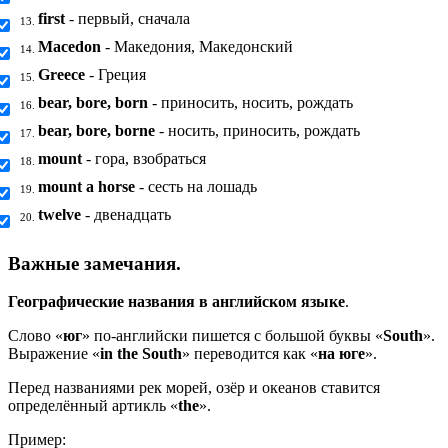
first
- первый, сначала
13.
Macedon
- Македония, Македонский
14.
Greece
- Греция
15.
bear, bore, born
- приносить, носить, рождать
16.
bear, bore, borne
- носить, приносить, рождать
17.
mount
- гора, взобраться
18.
mount a horse
- сесть на лошадь
19.
twelve
- двенадцать
20.
Важные замечания.
Географические названия в английском языке
.
Слово «
юг
» по-английски пишется с большой буквы «
South
».
Выражение «
in the South
» переводится как «
на юге
».
Перед названиями рек морей, озёр и океанов ставится
определённый артикль «
the
».
Пример: