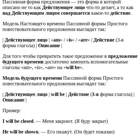
Пассивная форма предложения — это форма в которой
описано не то как
Действующее лицо
что-то делает, а то как
над
Действующим лицом
совершается
какое-то
действие
.
Модель Настоящего времени Пассивной формы Простого
повествовательного предложения выглядит так:
|
Действующее лицо
| «
am
» / «
is
» / «
are
» |
Действие
(3-я
форма глагола) |
Описание
|
Для того чтобы превратить такое предложение в
предложение
будущего времени
достаточно заменить вспомогательные
глаголы «am», «is», «are» на «
will be
».
Модель будущего времени
Пассивной форма Простого
повествовательного предложения выглядит так:
|
Действующее лицо
|
will be
|
Действие
(
3-я
форма глагола) |
Описание
|
Пример:
I
will be
closed
.
—
Меня закроют.
(
Я буду закрыт
)
He
will be
shown
.
—
Его пкажут.
(
Он будет показан
)