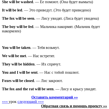
She
will be
washed
.
—
Ее помоют.
(
Она будет вымыта
)
It
will be
led
.
—
Это приведут.
(
Это будет приведено
)
The fox
will be
seen
.
—
Лису увидят.
(
Лиса будет увидена
)
The boy
will be
fed
.
—
Мальчика накормят.
(
Мальчик будет
накормлен
)
You
will be
taken
.
—
Тебя возьмут.
We
will be
met
.
—
Нас встретят.
They
will be
hidden
.
—
Их спрячут.
You and I
will be
sent
.
—
Нас с тобой пошлют.
Foxes
will be
closed
.
—
Лис закроют.
The fox and the rat
will be
seen
.
—
Лису и крысу увидят.
Оставить комментарий »»
«««
урок
следующий »»»
Обратная связь и помощь проекту »»