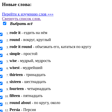
Новые слова:
Перейти к изучению слов »»»
Свернуть
список слов.
Выбрать всё
rode it
- ездить на нём
1.
round
- вокруг, круглый
2.
rode it round
- объезжать его, кататься по кругу
3.
simple
- простой
4.
wise
- мудрый, мудрость
5.
wisest
- мудрейший
6.
thirteen
- тринадцать
7.
sixteen
- шестнадцать
8.
fourteen
- четырнадцать
9.
fifteen
- пятнадцать
10.
round about
- по кругу, около
11.
Persia
- Персия
12.