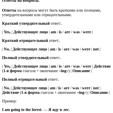
Ответы на вопросы.
Ответы
на вопросы могут быть краткими или полными,
утвердительными или отрицательными.
Краткий утвердительный
ответ:.
|
Yes,
|
Действующее лицо
|
am
/
is
/
are
/
was
/
were
|
Краткий отрицательный
ответ:.
|
No,
|
Действующее лицо
|
am
/
is
/
are
/
was
/
were
|
not
|
Полный утвердительный
ответ:.
|
Yes,
|
Действующее лицо
|
am
/
is
/
are
/
was
/
were
|
Действие
(
1-я форма
глагола + окончание «
ing
») |
Описание
|
Полный отрицательный
ответ:.
|
No,
|
Действующее лицо
|
am
/
is
/
are
/
was
/
were
|
not
|
Действие
(
1-я форма
глагола + окончание «
ing
») |
Описание
|
Пример:
I
am
going
to the forest
.
—
Я
иду
в лес
.