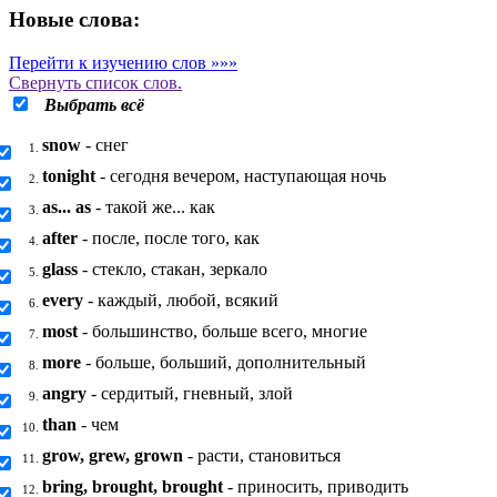
Новые слова:
Перейти к изучению слов »»»
Свернуть
список слов.
Выбрать всё
snow
- снег
1.
tonight
- сегодня вечером, наступающая ночь
2.
as... as
- такой же... как
3.
after
- после, после того, как
4.
glass
- стекло, стакан, зеркало
5.
every
- каждый, любой, всякий
6.
most
- большинство, больше всего, многие
7.
more
- больше, больший, дополнительный
8.
angry
- сердитый, гневный, злой
9.
than
- чем
10.
grow, grew, grown
- расти, становиться
11.
bring, brought, brought
- приносить, приводить
12.