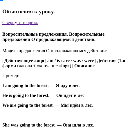
Объяснения к уроку.
Свернуть
теорию.
Вопросительные предложения. Вопросительные
предложения О продолжающемся действии.
Модель предложения О продолжающемся действии:
|
Действующее лицо
|
am
/
is
/
are
/
was
/
were
|
Действие
(
1-я
форма
глагола + окончание «
ing
») |
Описание
|
Пример:
I
am
going
to the forest
.
—
Я
иду
в лес
.
He
is
going
to the forest
.
—
Он
идёт
в лес
.
We
are
going
to the forest
.
—
Мы
идём
в лес
.
She
was
going
to the forest
.
—
Она
шла
в лес
.