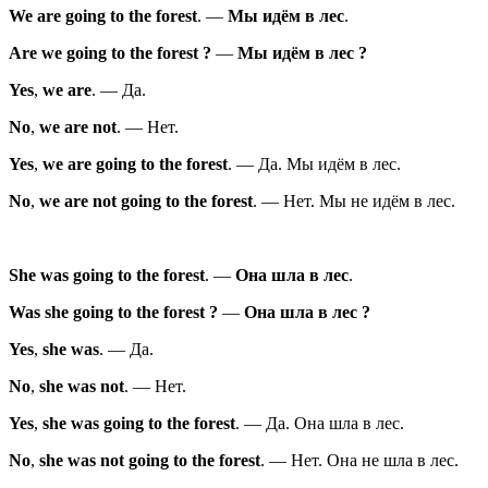
We
are
going
to the forest
.
—
Мы
идём
в лес
.
Are
we
going
to the forest
?
—
Мы
идём
в лес
?
Yes
,
we
are
.
—
Да.
No
,
we
are
not
.
—
Нет.
Yes
,
we
are
going
to the forest
.
—
Да. Мы идём в лес.
No
,
we
are
not
going
to the forest
.
—
Нет. Мы не идём в лес.
She
was
going
to the forest
.
—
Она
шла
в лес
.
Was
she
going
to the forest
?
—
Она
шла
в лес
?
Yes
,
she
was
.
—
Да.
No
,
she
was
not
.
—
Нет.
Yes
,
she
was
going
to the forest
.
—
Да. Она шла в лес.
No
,
she
was
not
going
to the forest
.
—
Нет. Она не шла в лес.