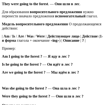
They
were
going
to the forest
.
—
Они
шли
в лес
.
Для образования
вопросительного предложения
нужно
перенести вначало предложения
вспомогательный
глагол.
Модель вопросительного предложения
О продолжающемся
действии:
|
Am
/
Is
/
Are
/
Was
/
Were
|
Действующее лицо
|
Действие
(
1-
я форма
глагола + окончание «
ing
») |
Описание
|
?
|
Пример:
Am
I
going
to the forest
?
—
Я
иду
в лес
?
Is
he
going
to the forest
?
—
Он
идёт
в лес
?
Are
we
going
to the forest
?
—
Мы
идём
в лес
?
Was
she
going
to the forest
?
—
Она
шла
в лес
?
Were
they
going
to the forest
?
—
Они
шли
в лес
?