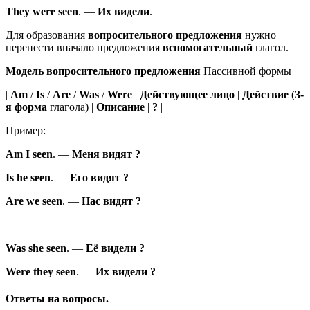
They
were
seen
.
—
Их
видели
.
Для образования
вопросительного предложения
нужно
перенести вначало предложения
вспомогательный
глагол.
Модель вопросительного предложения
Пассивной формы
|
Am
/
Is
/
Are
/
Was
/
Were
|
Действующее лицо
|
Действие
(
3-
я форма
глагола) |
Описание
|
?
|
Пример:
Am
I
seen
.
—
Меня
видят
?
Is
he
seen
.
—
Его
видят
?
Are
we
seen
.
—
Нас
видят
?
Was
she
seen
.
—
Её
видели
?
Were
they
seen
.
—
Их
видели
?
Ответы на вопросы.