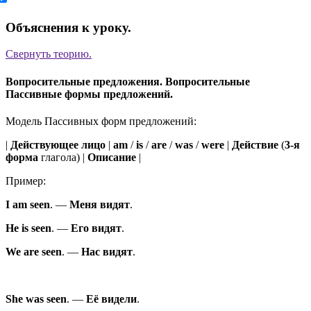
Объяснения к уроку.
Свернуть
теорию.
Вопросительные предложения. Вопросительные
Пассивные формы предложений.
Модель Пассивных форм предложений:
|
Действующее лицо
|
am
/
is
/
are
/
was
/
were
|
Действие
(
3-я
форма
глагола) |
Описание
|
Пример:
I
am
seen
.
—
Меня
видят
.
He
is
seen
.
—
Его
видят
.
We
are
seen
.
—
Нас
видят
.
She
was
seen
.
—
Её
видели
.