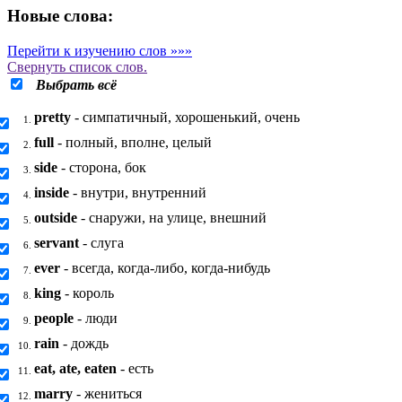
Новые слова:
Перейти к изучению слов »»»
Свернуть
список слов.
Выбрать всё
pretty
- симпатичный, хорошенький, очень
1.
full
- полный, вполне, целый
2.
side
- сторона, бок
3.
inside
- внутри, внутренний
4.
outside
- снаружи, на улице, внешний
5.
servant
- слуга
6.
ever
- всегда, когда-либо, когда-нибудь
7.
king
- король
8.
people
- люди
9.
rain
- дождь
10.
eat, ate, eaten
- есть
11.
marry
- жениться
12.