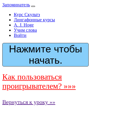
Запоминатель
Курс Скультэ
Лингафонные курсы
A. J. Hoge
Учим слова
Войти
Нажмите чтобы
начать.
Как пользоваться
проигрывателем? »»»
Вернуться к уроку »»