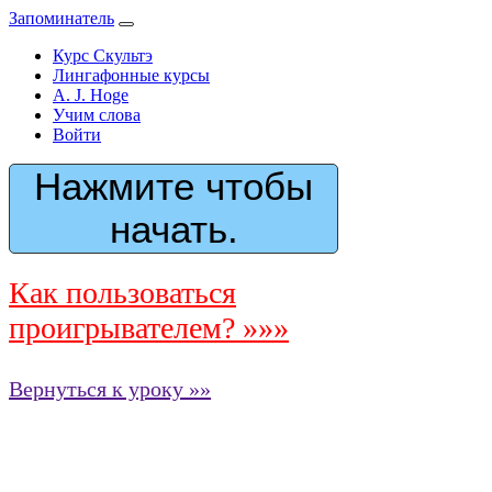
Запоминатель
Курс Скультэ
Лингафонные курсы
A. J. Hoge
Учим слова
Войти
Нажмите чтобы
начать.
Как пользоваться
проигрывателем? »»»
Вернуться к уроку »»