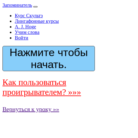
Запоминатель
Курс Скультэ
Лингафонные курсы
A. J. Hoge
Учим слова
Войти
Нажмите чтобы
начать.
Как пользоваться
проигрывателем? »»»
Вернуться к уроку »»