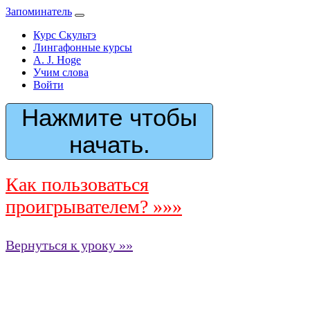
Запоминатель
Курс Скультэ
Лингафонные курсы
A. J. Hoge
Учим слова
Войти
Нажмите чтобы
начать.
Как пользоваться
проигрывателем? »»»
Вернуться к уроку »»