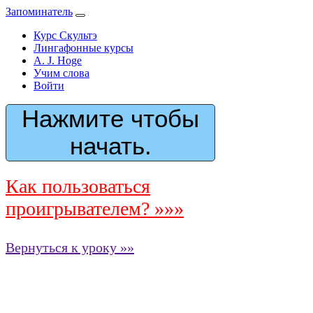
Запоминатель
Курс Скультэ
Лингафонные курсы
A. J. Hoge
Учим слова
Войти
Нажмите чтобы
начать.
Как пользоваться
проигрывателем? »»»
Вернуться к уроку »»