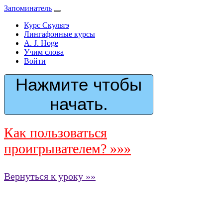
Запоминатель
Курс Скультэ
Лингафонные курсы
A. J. Hoge
Учим слова
Войти
Нажмите чтобы
начать.
Как пользоваться
проигрывателем? »»»
Вернуться к уроку »»