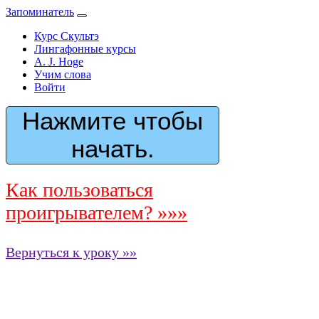
Запоминатель
Курс Скультэ
Лингафонные курсы
A. J. Hoge
Учим слова
Войти
Нажмите чтобы
начать.
Как пользоваться
проигрывателем? »»»
Вернуться к уроку »»