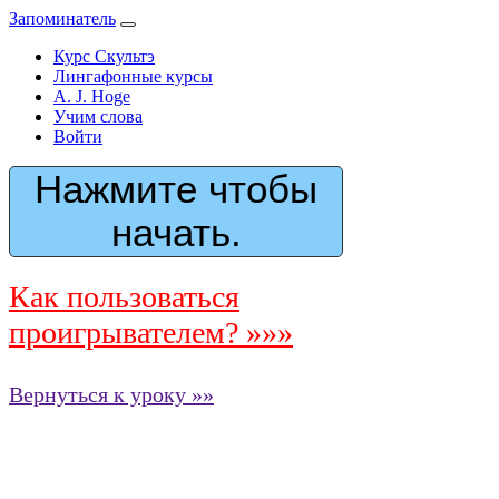
Запоминатель
Курс Скультэ
Лингафонные курсы
A. J. Hoge
Учим слова
Войти
Нажмите чтобы
начать.
Как пользоваться
проигрывателем? »»»
Вернуться к уроку »»