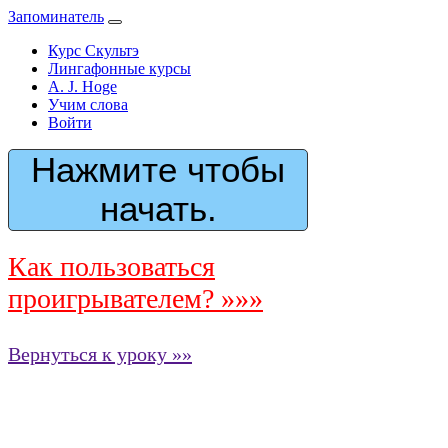
Запоминатель
Курс Скультэ
Лингафонные курсы
A. J. Hoge
Учим слова
Войти
Нажмите чтобы
начать.
Как пользоваться
проигрывателем? »»»
Вернуться к уроку »»