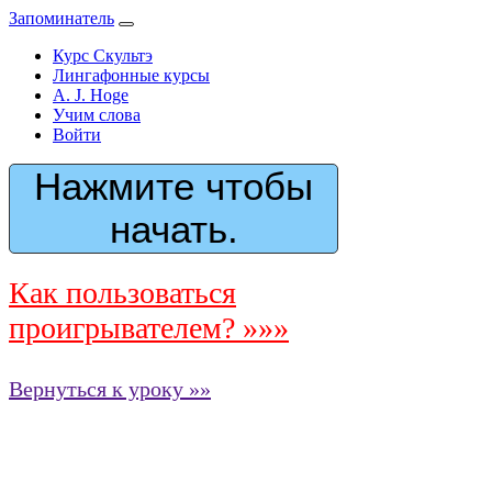
Запоминатель
Курс Скультэ
Лингафонные курсы
A. J. Hoge
Учим слова
Войти
Нажмите чтобы
начать.
Как пользоваться
проигрывателем? »»»
Вернуться к уроку »»