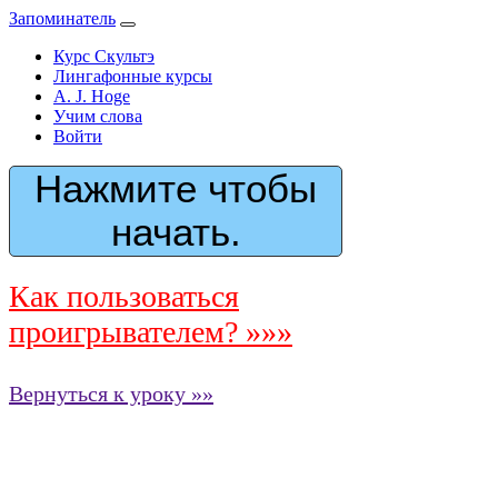
Запоминатель
Курс Скультэ
Лингафонные курсы
A. J. Hoge
Учим слова
Войти
Нажмите чтобы
начать.
Как пользоваться
проигрывателем? »»»
Вернуться к уроку »»