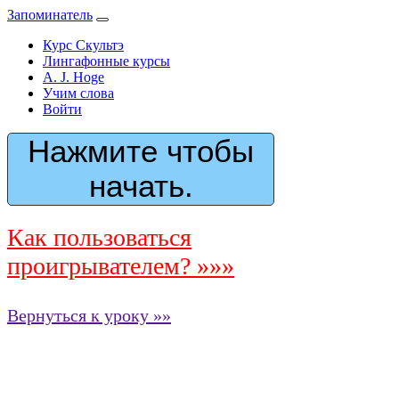
Запоминатель
Курс Скультэ
Лингафонные курсы
A. J. Hoge
Учим слова
Войти
Нажмите чтобы
начать.
Как пользоваться
проигрывателем? »»»
Вернуться к уроку »»