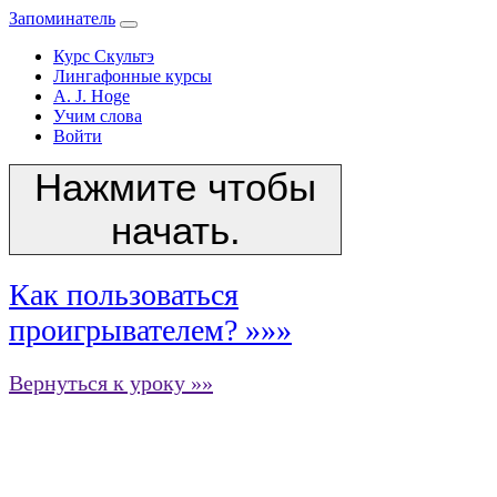
Запоминатель
Курс Скультэ
Лингафонные курсы
A. J. Hoge
Учим слова
Войти
Нажмите чтобы
начать.
Как пользоваться
проигрывателем? »»»
Вернуться к уроку »»