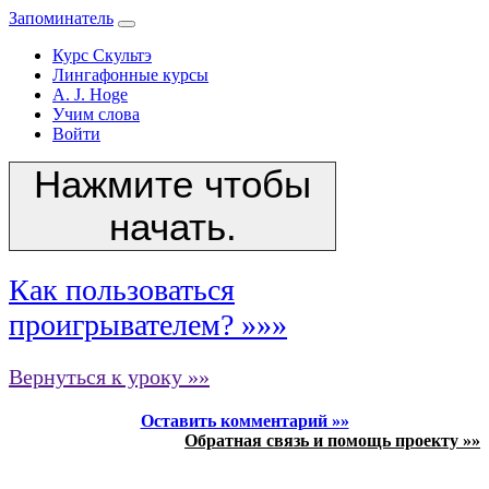
Запоминатель
Курс Скультэ
Лингафонные курсы
A. J. Hoge
Учим слова
Войти
Нажмите чтобы
начать.
Как пользоваться
проигрывателем? »»»
Вернуться к уроку »»
Оставить комментарий »»
Обратная связь и помощь проекту »»