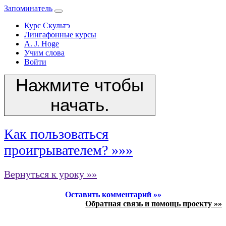
Запоминатель
Курс Скультэ
Лингафонные курсы
A. J. Hoge
Учим слова
Войти
Нажмите чтобы
начать.
Как пользоваться
проигрывателем? »»»
Вернуться к уроку »»
Оставить комментарий »»
Обратная связь и помощь проекту »»