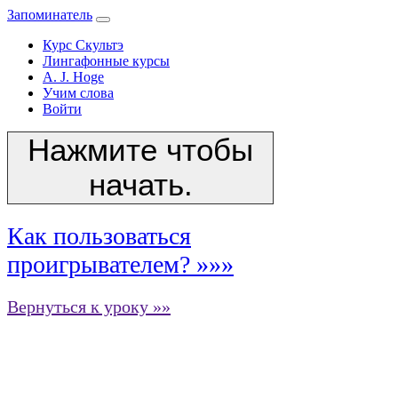
Запоминатель
Курс Скультэ
Лингафонные курсы
A. J. Hoge
Учим слова
Войти
Нажмите чтобы
начать.
Как пользоваться
проигрывателем? »»»
Вернуться к уроку »»