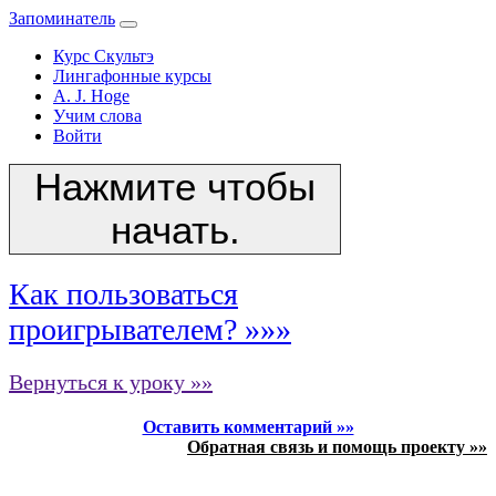
Запоминатель
Курс Скультэ
Лингафонные курсы
A. J. Hoge
Учим слова
Войти
Нажмите чтобы
начать.
Как пользоваться
проигрывателем? »»»
Вернуться к уроку »»
Оставить комментарий »»
Обратная связь и помощь проекту »»