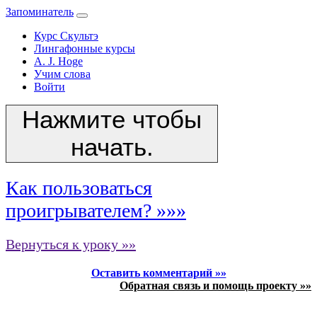
Запоминатель
Курс Скультэ
Лингафонные курсы
A. J. Hoge
Учим слова
Войти
Нажмите чтобы
начать.
Как пользоваться
проигрывателем? »»»
Вернуться к уроку »»
Оставить комментарий »»
Обратная связь и помощь проекту »»