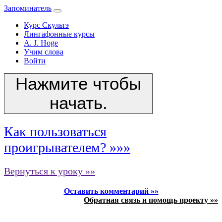
Запоминатель
Курс Скультэ
Лингафонные курсы
A. J. Hoge
Учим слова
Войти
Нажмите чтобы
начать.
Как пользоваться
проигрывателем? »»»
Вернуться к уроку »»
Оставить комментарий »»
Обратная связь и помощь проекту »»