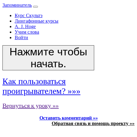
Запоминатель
Курс Скультэ
Лингафонные курсы
A. J. Hoge
Учим слова
Войти
Нажмите чтобы
начать.
Как пользоваться
проигрывателем? »»»
Вернуться к уроку »»
Оставить комментарий »»
Обратная связь и помощь проекту »»