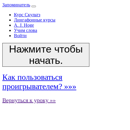
Запоминатель
Курс Скультэ
Лингафонные курсы
A. J. Hoge
Учим слова
Войти
Нажмите чтобы
начать.
Как пользоваться
проигрывателем? »»»
Вернуться к уроку »»