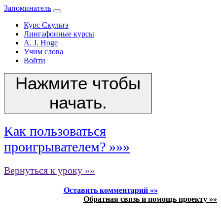
Запоминатель
Курс Скультэ
Лингафонные курсы
A. J. Hoge
Учим слова
Войти
Нажмите чтобы
начать.
Как пользоваться
проигрывателем? »»»
Вернуться к уроку »»
Оставить комментарий »»
Обратная связь и помощь проекту »»