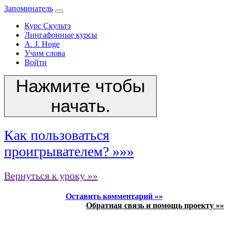
Запоминатель
Курс Скультэ
Лингафонные курсы
A. J. Hoge
Учим слова
Войти
Нажмите чтобы
начать.
Как пользоваться
проигрывателем? »»»
Вернуться к уроку »»
Оставить комментарий »»
Обратная связь и помощь проекту »»