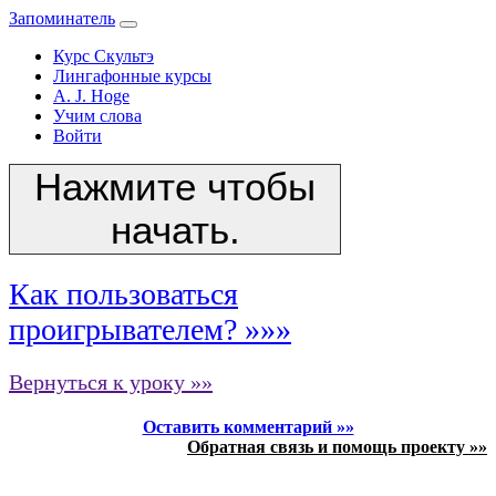
Запоминатель
Курс Скультэ
Лингафонные курсы
A. J. Hoge
Учим слова
Войти
Нажмите чтобы
начать.
Как пользоваться
проигрывателем? »»»
Вернуться к уроку »»
Оставить комментарий »»
Обратная связь и помощь проекту »»