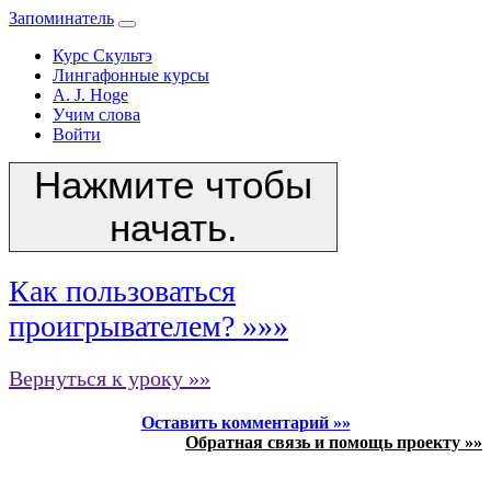
Запоминатель
Курс Скультэ
Лингафонные курсы
A. J. Hoge
Учим слова
Войти
Нажмите чтобы
начать.
Как пользоваться
проигрывателем? »»»
Вернуться к уроку »»
Оставить комментарий »»
Обратная связь и помощь проекту »»