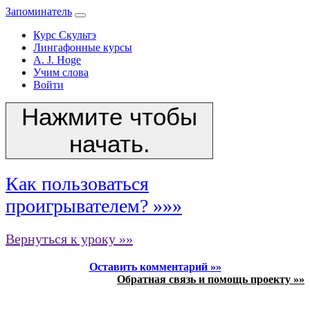
Запоминатель
Курс Скультэ
Лингафонные курсы
A. J. Hoge
Учим слова
Войти
Нажмите чтобы
начать.
Как пользоваться
проигрывателем? »»»
Вернуться к уроку »»
Оставить комментарий »»
Обратная связь и помощь проекту »»