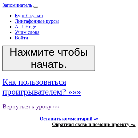
Запоминатель
Курс Скультэ
Лингафонные курсы
A. J. Hoge
Учим слова
Войти
Нажмите чтобы
начать.
Как пользоваться
проигрывателем? »»»
Вернуться к уроку »»
Оставить комментарий »»
Обратная связь и помощь проекту »»