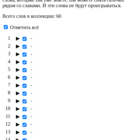
рядом со славами. И эти слова не будут проигрываться.
Всего слов в коллекции: 60
Отметить всё
1
-
▶
2
-
▶
3
-
▶
4
-
▶
5
-
▶
6
-
▶
7
-
▶
8
-
▶
9
-
▶
10
-
▶
11
-
▶
12
-
▶
13
-
▶
14
-
▶