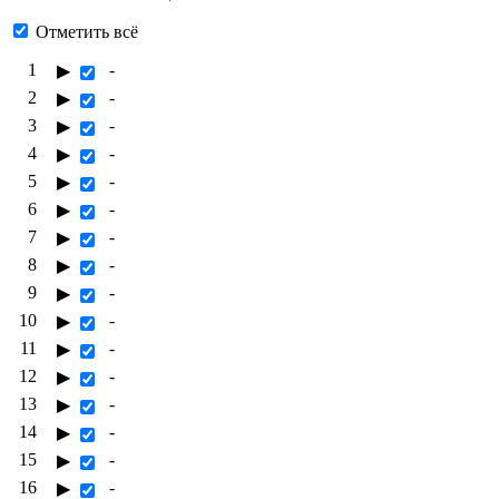
Отметить всё
1
-
▶
2
-
▶
3
-
▶
4
-
▶
5
-
▶
6
-
▶
7
-
▶
8
-
▶
9
-
▶
10
-
▶
11
-
▶
12
-
▶
13
-
▶
14
-
▶
15
-
▶
16
-
▶