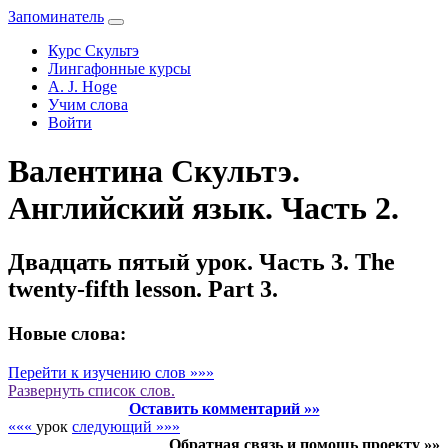
Запоминатель
Курс Скультэ
Лингафонные курсы
A. J. Hoge
Учим слова
Войти
Валентина Скультэ.
Английский язык. Часть 2.
Двадцать пятый урок. Часть 3. The
twenty-fifth lesson. Part 3.
Новые слова:
Перейти к изучению слов »»»
Развернуть
список слов.
Оставить комментарий »»
«««
урок
следующий »»»
Обратная связь и помощь проекту »»