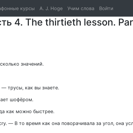
тэ. Английский язык. 
афонные курсы
A. J. Hoge
Учим слова
Войти
 4. The thirtieth lesson. Par
сколько значений.
 — трусы, как вы знаете.
тает шофёром.
да как можно быстрее.
cry.
—
В то время как она поворачивала за угол, она ус