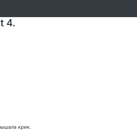
Часть 2.
t 4.
лышала крик.