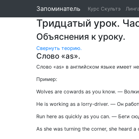
Валентина Скуль
Запоминатель
Курс Скультэ
Линг
Тридцатый урок. Часть
Объяснения к уроку.
Свернуть
теорию.
Слово «as».
Слово «as» в английском языке имеет не
Пример:
Wolves are cowards as you know.
—
Волки
Не is working as a lorry-driver.
—
Он рабо
Run here as quickly as you can.
—
Беги сю
As she was turning the corner, she heard a 