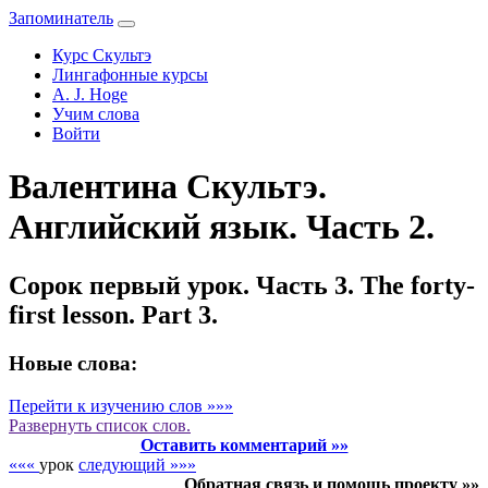
Запоминатель
Курс Скультэ
Лингафонные курсы
A. J. Hoge
Учим слова
Войти
Валентина Скультэ.
Английский язык. Часть 2.
Сорок первый урок. Часть 3. The forty-
first lesson. Part 3.
Новые слова:
Перейти к изучению слов »»»
Развернуть
список слов.
Оставить комментарий »»
«««
урок
следующий »»»
Обратная связь и помощь проекту »»