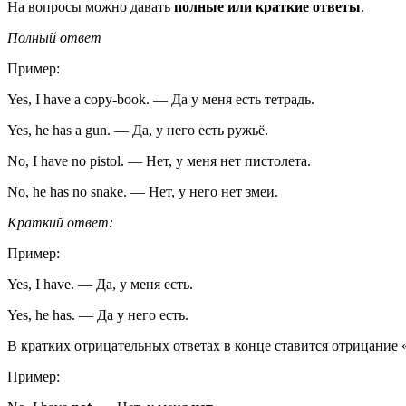
На вопросы можно давать
полные или краткие ответы
.
Полный ответ
Пример:
Yes, I have a copy-book.
—
Да у меня есть тетрадь.
Yes, he has a gun.
—
Да, у него есть ружьё.
No, I have no pistol.
—
Нет, у меня нет пистолета.
No, he has no snake.
—
Нет, у него нет змеи.
Краткий ответ:
Пример:
Yes, I have.
—
Да, у меня есть.
Yes, he has.
—
Да у него есть.
В кратких отрицательных ответах в конце ставится отрицание 
Пример: