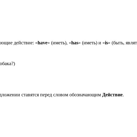
ающие действие: «
have
» (иметь), «
has
» (иметь) и «
is
» (быть, явля
собака?
)
редложении ставятся перед словом обозначающим
Действие
.