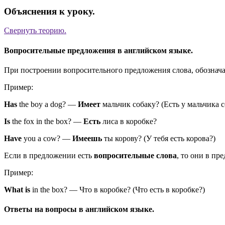
Объяснения к уроку.
Свернуть
теорию.
Вопросительные предложения в английском языке.
При построении вопросительного предложения слова, обознач
Пример:
Has
the boy a dog?
—
Имеет
мальчик собаку?
(
Есть у мальчика 
Is
the fox in the box?
—
Есть
лиса в коробке?
Have
you a cow?
—
Имеешь
ты корову?
(
У тебя есть корова?
)
Если в предложении есть
вопросительные слова
, то они в п
Пример:
What
is
in the box?
—
Что в коробке?
(
Что есть в коробке?
)
Ответы на вопросы в английском языке.