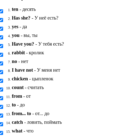
ten
- десять
1.
Has she?
- У неё есть?
2.
yes
- да
3.
you
- вы, ты
4.
Have you?
- У тебя есть?
5.
rabbit
- кролик
6.
no
- нет
7.
I have not
- У меня нет
8.
chicken
- цыпленок
9.
count
- считать
10.
from
- от
11.
to
- до
12.
from... to
- от... до
13.
catch
- ловить, поймать
14.
what
- что
15.