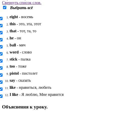
Свернуть
список слов.
Выбрать всё
eight
- восемь
1.
this
- это, эта, этот
2.
that
- тот, та, то
3.
he
- он
4.
ball
- мяч
5.
word
- слово
6.
stick
- палка
7.
too
- тоже
8.
pistol
- пистолет
9.
say
- сказать
10.
like
- нравиться, любить
11.
I like
- Я люблю, Мне нравится
12.
Объяснения к уроку.