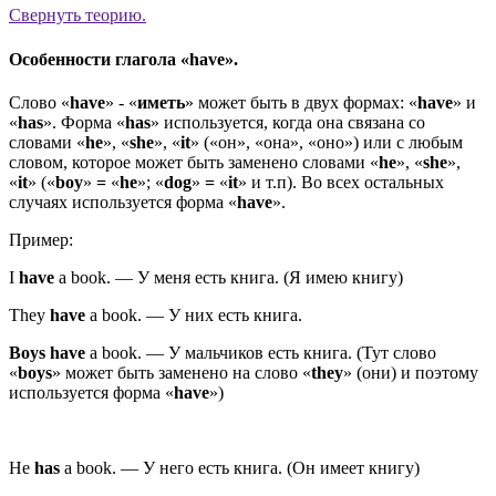
Свернуть
теорию.
Особенности глагола «have».
Слово «
have
» - «
иметь
» может быть в двух формах: «
have
» и
«
has
». Форма «
has
» используется, когда она связана со
словами «
he
», «
she
», «
it
» («он», «она», «оно») или с любым
словом, которое может быть заменено словами «
he
», «
she
»,
«
it
» («
boy
»
=
«
he
»; «
dog
»
=
«
it
» и т.п). Во всех остальных
случаях используется форма «
have
».
Пример:
I
have
a book.
—
У меня есть книга.
(
Я имею книгу
)
They
have
a book.
—
У них есть книга.
Boys
have
a book.
—
У мальчиков есть книга.
(
Тут слово
«
boy
s
» может быть заменено на слово «
they
» (они) и поэтому
используется форма «
have
»
)
He
has
a book.
—
У него есть книга.
(
Он имеет книгу
)