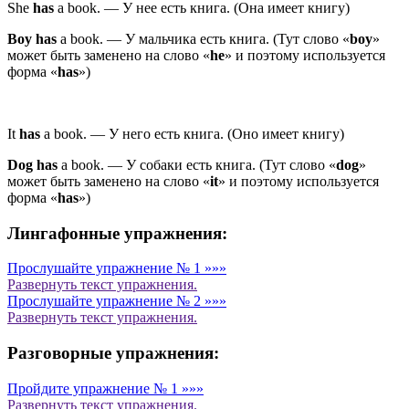
She
has
a book.
—
У нее есть книга.
(
Она имеет книгу
)
Boy
has
a book.
—
У мальчика есть книга.
(
Тут слово «
boy
»
может быть заменено на слово «
he
» и поэтому используется
форма «
has
»
)
It
has
a book.
—
У него есть книга.
(
Оно имеет книгу
)
Dog
has
a book.
—
У собаки есть книга.
(
Тут слово «
dog
»
может быть заменено на слово «
it
» и поэтому используется
форма «
has
»
)
Лингафонные упражнения:
Прослушайте упражнение № 1 »»»
Развернуть
текст упражнения.
Прослушайте упражнение № 2 »»»
Развернуть
текст упражнения.
Разговорные упражнения:
Пройдите упражнение № 1 »»»
Развернуть
текст упражнения.