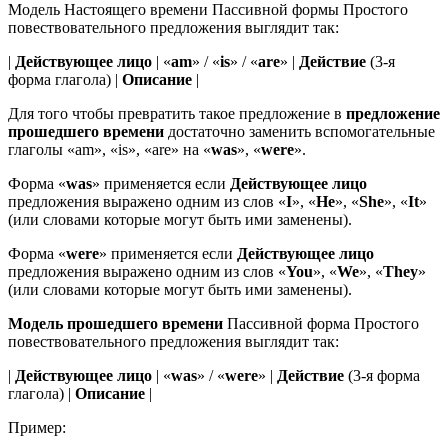
Модель Настоящего времени Пассивной формы Простого
повествовательного предложения выглядит так:
|
Действующее лицо
| «
am
» / «
is
» / «
are
» |
Действие
(3-я
форма глагола) |
Описание
|
Для того чтобы превратить такое предложение в
предложение
прошедшего времени
достаточно заменить вспомогательные
глаголы «am», «is», «are» на «
was
», «
were
».
Форма «
was
» применяется если
Действующее лицо
предложения выражено одним из слов «
I
», «
He
», «
She
», «
It
»
(или словами которые могут быть ими заменены).
Форма «
were
» применяется если
Действующее лицо
предложения выражено одним из слов «
You
», «
We
», «
They
»
(или словами которые могут быть ими заменены).
Модель прошедшего времени
Пассивной форма Простого
повествовательного предложения выглядит так:
|
Действующее лицо
| «
was
» / «
were
» |
Действие
(3-я форма
глагола) |
Описание
|
Пример: