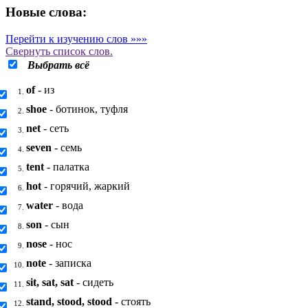
Новые слова:
Перейти к изучению слов »»»
Свернуть
список слов.
Выбрать всё
of
- из
1.
shoe
- ботинок, туфля
2.
net
- сеть
3.
seven
- семь
4.
tent
- палатка
5.
hot
- горячий, жаркий
6.
water
- вода
7.
son
- сын
8.
nose
- нос
9.
note
- записка
10.
sit, sat, sat
- сидеть
11.
stand, stood, stood
- стоять
12.