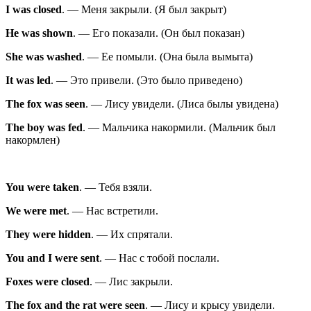
I
was
closed
.
—
Меня закрыли.
(
Я был закрыт
)
He
was
shown
.
—
Его показали.
(
Он был показан
)
She
was
washed
.
—
Ее помыли.
(
Она была вымыта
)
It
was
led
.
—
Это привели.
(
Это было приведено
)
The fox
was
seen
.
—
Лису увидели.
(
Лиса былы увидена
)
The boy
was
fed
.
—
Мальчика накормили.
(
Мальчик был
накормлен
)
You
were
taken
.
—
Тебя взяли.
We
were
met
.
—
Нас встретили.
They
were
hidden
.
—
Их спрятали.
You and I
were
sent
.
—
Нас с тобой послали.
Foxes
were
closed
.
—
Лис закрыли.
The fox and the rat
were
seen
.
—
Лису и крысу увидели.