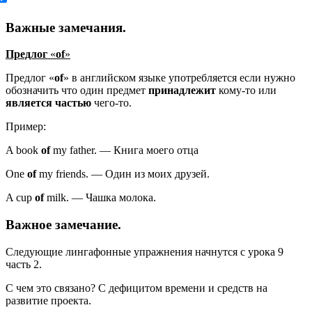
Важные замечания.
Предлог
«
of
»
Предлог «
of
» в английском языке употребляется если нужно
обозначить что один предмет
принадлежит
кому-то или
является частью
чего-то.
Пример:
A book
of
my father.
—
Книга моего отца
One
of
my friends.
—
Один из моих друзей.
A cup
of
milk.
—
Чашка молока.
Важное замечание
.
Следующие лингафонные упражнения начнутся с урока 9
часть 2.
С чем это связано? С дефицитом времени и средств на
развитие проекта.