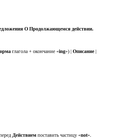
редложения О Продолжающемся действии.
форма
глагола + окончание «
ing
») |
Описание
|
перед
Действием
поставить частицу «
not
».