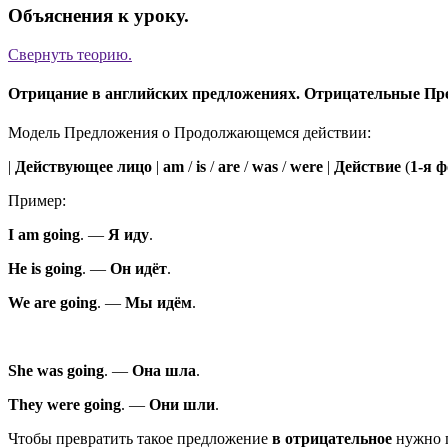
Объяснения к уроку.
Свернуть
теорию.
Отрицание в английских предложениях. Отрицательные П
Модель Предложения о Продолжающемся действии:
|
Действующее лицо
|
am
/
is
/
are
/
was
/
were
|
Действие
(
1-я 
Пример:
I
am
going
.
—
Я
иду
.
He
is
going
.
—
Он
идёт
.
We
are
going
.
—
Мы
идём
.
She
was
going
.
—
Она
шла
.
They
were
going
.
—
Они
шли
.
Чтобы превратить такое предложение
в отрицательное
нужно 