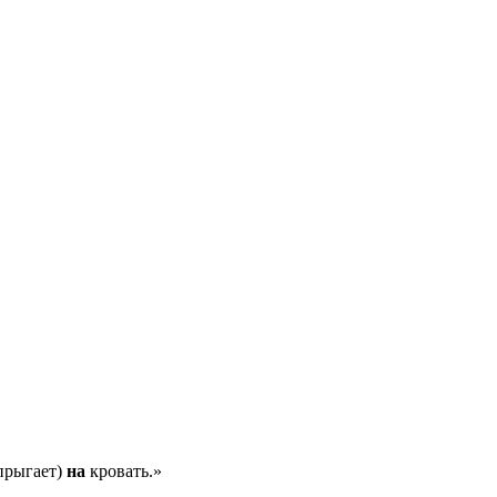
(прыгает)
на
кровать.»