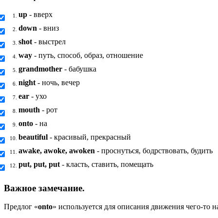
up
- вверх
1.
down
- вниз
2.
shot
- выстрел
3.
way
- путь, способ, образ, отношение
4.
grandmother
- бабушка
5.
night
- ночь, вечер
6.
ear
- ухо
7.
mouth
- рот
8.
onto
- на
9.
beautiful
- красивый, прекрасный
10.
awake, awoke, awoken
- проснуться, бодрствовать, будить
11.
put, put, put
- класть, ставить, помещать
12.
Важное замечание.
Предлог «
onto
» используется для описания движения чего-то н