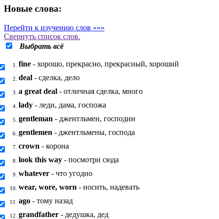
Новые слова:
Перейти к изучению слов »»»
Свернуть
список слов.
Выбрать всё
fine
- хорошо, прекрасно, прекрасный, хороший
1.
deal
- сделка, дело
2.
a great deal
- отличная сделка, много
3.
lady
- леди, дама, госпожа
4.
gentleman
- джентльмен, господин
5.
gentlemen
- джентльмены, господа
6.
crown
- корона
7.
look this way
- посмотри сюда
8.
whatever
- что угодно
9.
wear, wore, worn
- носить, надевать
10.
ago
- тому назад
11.
grandfather
- дедушка, дед
12.