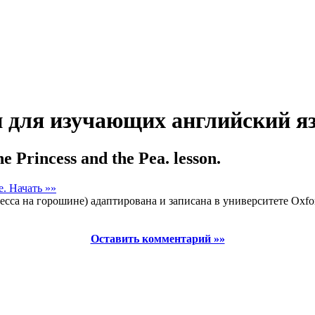
и для изучающих английский яз
Princess and the Pea. lesson.
е.
Начать »»
цесса на горошине) адаптирована и записана в университете Oxf
Оставить комментарий »»