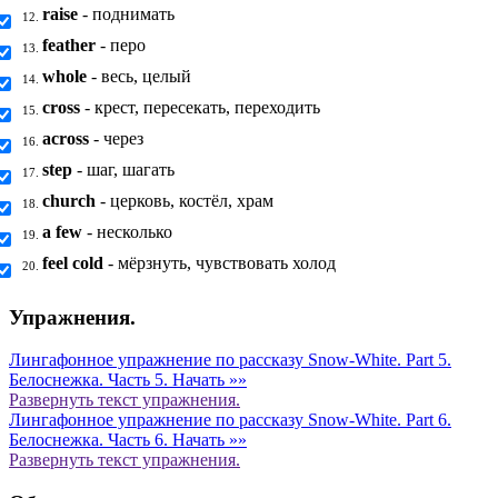
raise
- поднимать
12.
feather
- перо
13.
whole
- весь, целый
14.
cross
- крест, пересекать, переходить
15.
across
- через
16.
step
- шаг, шагать
17.
church
- церковь, костёл, храм
18.
a few
- несколько
19.
feel cold
- мёрзнуть, чувствовать холод
20.
Упражнения.
Лингафонное упражнение по рассказу Snow-White. Part 5.
Белоснежка. Часть 5.
Начать »»
Развернуть
текст упражнения.
Лингафонное упражнение по рассказу Snow-White. Part 6.
Белоснежка. Часть 6.
Начать »»
Развернуть
текст упражнения.