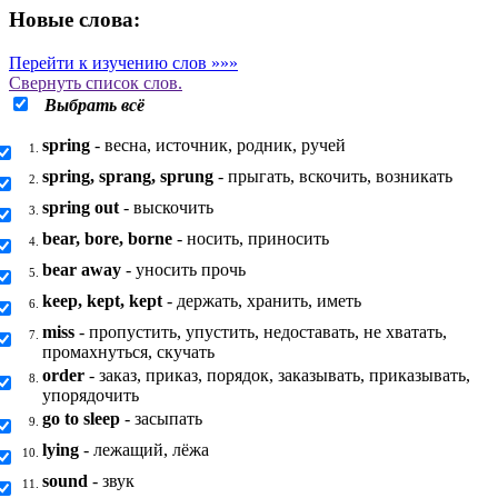
Новые слова:
Перейти к изучению слов »»»
Свернуть
список слов.
Выбрать всё
spring
- весна, источник, родник, ручей
1.
spring, sprang, sprung
- прыгать, вскочить, возникать
2.
spring out
- выскочить
3.
bear, bore, borne
- носить, приносить
4.
bear away
- уносить прочь
5.
keep, kept, kept
- держать, хранить, иметь
6.
miss
- пропустить, упустить, недоставать, не хватать,
7.
промахнуться, скучать
order
- заказ, приказ, порядок, заказывать, приказывать,
8.
упорядочить
go to sleep
- засыпать
9.
lying
- лежащий, лёжа
10.
sound
- звук
11.