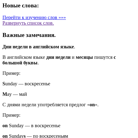
Новые слова:
Перейти к изучению слов »»»
Развернуть
список слов.
Важные замечания.
Дни недели в английском языке
.
В английском языке
дни недели
и
месяцы
пишутся
с
большой буквы
.
Пример:
S
unday
—
воскресенье
M
ay
—
май
С днями недели употребляется предлог «
on
».
Пример:
on
Sunday
—
в воскресенье
on
Sunday
s
—
по воскресеньям