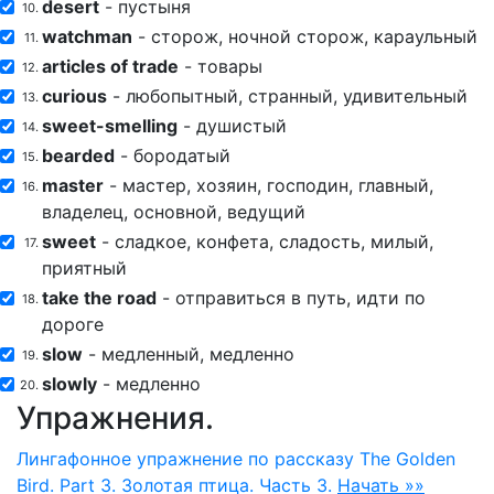
desert
- пустыня
10.
watchman
- сторож, ночной сторож, караульный
11.
articles of trade
- товары
12.
curious
- любопытный, странный, удивительный
13.
sweet-smelling
- душистый
14.
bearded
- бородатый
15.
master
- мастер, хозяин, господин, главный,
16.
владелец, основной, ведущий
sweet
- сладкое, конфета, сладость, милый,
17.
приятный
take the road
- отправиться в путь, идти по
18.
дороге
slow
- медленный, медленно
19.
slowly
- медленно
20.
Упражнения.
Лингафонное упражнение по рассказу The Golden
Bird. Part 3. Золотая птица. Часть 3.
Начать »»