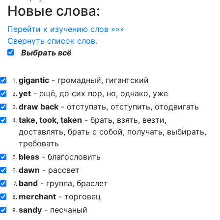
Новые слова:
Перейти к изучению слов »»»
Свернуть
список слов.
Выбрать всё
gigantic
- громадный, гигантский
1.
yet
- ещё, до сих пор, но, однако, уже
2.
draw back
- отступать, отступить, отодвигать
3.
take, took, taken
- брать, взять, везти,
4.
доставлять, брать с собой, получать, выбирать,
требовать
bless
- благословить
5.
dawn
- рассвет
6.
band
- группа, браслет
7.
merchant
- торговец
8.
sandy
- песчаный
9.