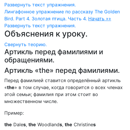
Развернуть
текст упражнения.
Лингафонное упражнение по рассказу The Golden
Bird. Part 4. Золотая птица. Часть 4.
Начать »»
Развернуть
текст упражнения.
Объяснения к уроку.
Свернуть
теорию.
Артикль перед фамилиями и
обращениями.
Артикль «the» перед фамилиями.
Перед фамилией ставится определённый артикль
«
the
» в том случае, когда говорится о всех членах
этой семьи; фамилия при этом стоит во
множественном числе.
Пример:
the
Dale
s
,
the
Woodland
s
,
the
Christine
s