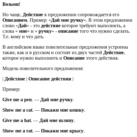
Возьми!
Но чаще,
Действие
в предложении сопровождается его
Описанием
. Пример: «
Дай
мне ручку
». В этом предложении
слово «
Дай
» - это
действие
которое требуют выполнить, а
слова «
мне
» и «
ручку
» -
описание
того что нужно сделать.
Т.е. кому и что дать.
В английском языке повелительные предложения устроены
также, как и в русском и состоят из двух частей
Действие
,
которое нужно выполнить и
Описание
этого действия.
Модель повелительного предложения:
|
Действие
|
Описание действия
|
Пример:
Give
me a pen
.
—
Дай
мне ручку
.
Show
me a cat
.
—
Покажи
мне кошку
.
Give
me a hat
.
—
Дай
мне шляпу
.
Show
me a rat
.
—
Покажи
мне крысу
.