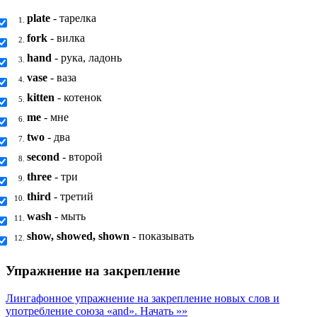
plate
- тарелка
1.
fork
- вилка
2.
hand
- рука, ладонь
3.
vase
- ваза
4.
kitten
- котенок
5.
me
- мне
6.
two
- два
7.
second
- второй
8.
three
- три
9.
third
- третий
10.
wash
- мыть
11.
show, showed, shown
- показывать
12.
Упражнение на закрепление
Лингафонное упражнение на закрепление новых слов и
употребление союза «and».
Начать »»