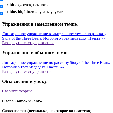
bit
- кусочек, немного
13.
bite, bit, bitten
- кусать, укусить
14.
Упражнения в замедленном темпе.
Лингафонное упражнение в замедленном темпе по рассказу
Story of the Three Bears. История о трех медведях.
Начать »»
Развернуть
текст упражнения.
Упражнения в обычном темпе.
Лингафонное упражнение по рассказу Story of the Three Bears.
История о трех медведях.
Начать »»
Развернуть
текст упражнения.
Объяснения к уроку.
Свернуть
теорию.
Слова «some» и «any».
Слово «
some
» (
несколько
,
некоторое количество
)