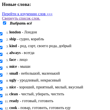
Новые слова:
Перейти к изучению слов »»»
Свернуть
список слов.
Выбрать всё
london
- Лондон
1.
ship
- судно, корабль
2.
kind
- род, сорт, своего рода, добрый
3.
always
- всегда
4.
face
- лицо
5.
mice
- мыши
6.
small
- небольшой, маленький
7.
ugly
- уродливый, некрасивый
8.
nice
- хороший, приятный, милый, вкусный
9.
clean
- чистый, убирать, чистить
10.
ready
- готовый, готовить
11.
cook
- повар, готовить, готовить еду
12.